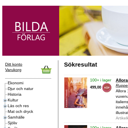
Sökresultat
Ditt konto
Varukorg
100+ i lager
Allora
Ekonomi
Ruppe
499,00
Djur och natur
Allora 
Historia
vuxenu
Kultur
italien
Läs och res
innehål
Mat och dryck
illustr
Samhälle
Artike
Sjöliv
100+ i lager
Allora