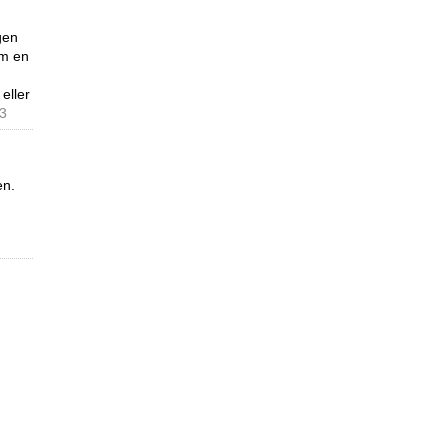
gen
om en
 eller
93
en.