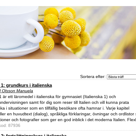
Sortera efter:
 1: grundkurs i italienska
l Olsson Manuela
1 är ett läromedel i italienska för gymnasiet (Italienska 1) och
ndervisningen samt för dig som reser till Italien och vill kunna prata
ska i situationer som en tillfällig besökare ofta hamnar i. Varje kapitel
ler en huvudtext (dialog), språkliga förklaringar, övningar och ordlistor
ationer och fotografier som ger en god inblick i det moderna Italien. Fle
lkod: 87936
 2: fortsättningskurs i italienska