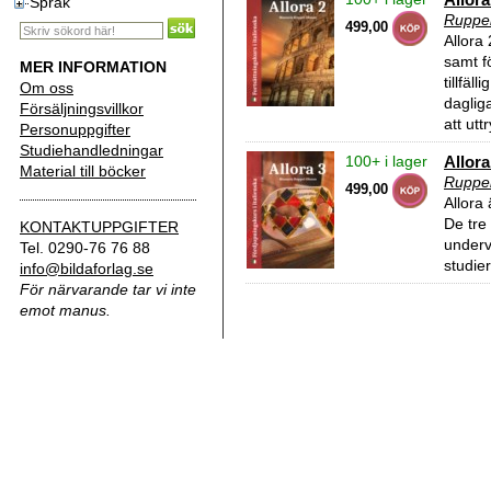
Språk
Ruppe
499,00
Allora
samt fö
MER INFORMATION
tillfäl
Om oss
dagliga
Försäljningsvillkor
att ut
Personuppgifter
Studiehandledningar
100+ i lager
Allora
Material till böcker
Ruppe
499,00
Allora
De tre
KONTAKTUPPGIFTER
underv
Tel. 0290-76 76 88
studie
info@bildaforlag.se
För närvarande tar vi inte
emot manus.