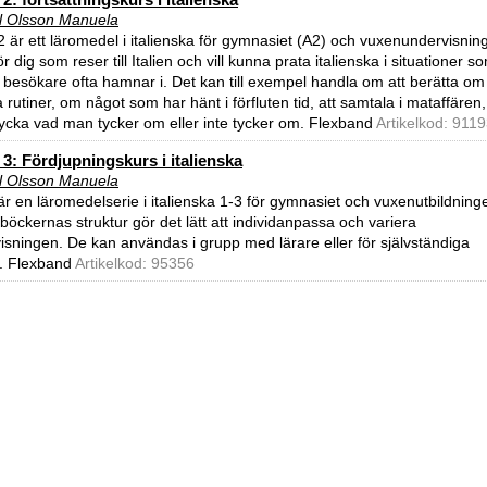
l Olsson Manuela
 2 är ett läromedel i italienska för gymnasiet (A2) och vuxenundervisnin
r dig som reser till Italien och vill kunna prata italienska i situationer s
lig besökare ofta hamnar i. Det kan till exempel handla om att berätta om
 rutiner, om något som har hänt i förfluten tid, att samtala i mataffären,
trycka vad man tycker om eller inte tycker om. Flexband
Artikelkod: 911
 3: Fördjupningskurs i italienska
l Olsson Manuela
 är en läromedelserie i italienska 1-3 för gymnasiet och vuxenutbildning
 böckernas struktur gör det lätt att individanpassa och variera
isningen. De kan användas i grupp med lärare eller för självständiga
r. Flexband
Artikelkod: 95356