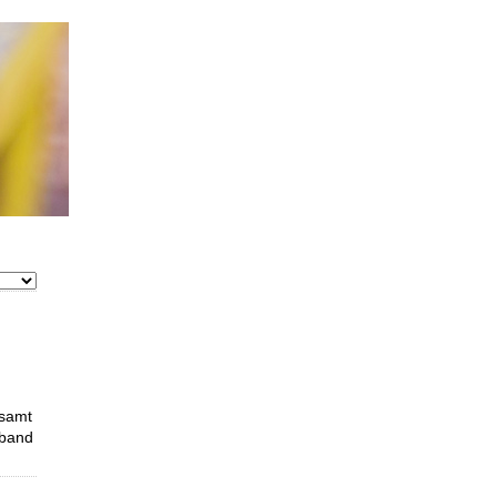
 samt
xband